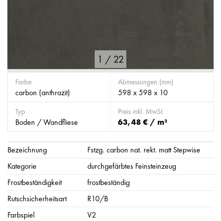
1
/
22
Farbe
Abmessungen (mm)
carbon (anthrazit)
598 x 598 x 10
Typ
Preis inkl. MwSt.
Boden / Wandfliese
63,48 € / m²
Bezeichnung
Fstzg. carbon nat. rekt. matt Stepwise
Kategorie
durchgefärbtes Feinsteinzeug
Frostbeständigkeit
frostbeständig
Rutschsicherheitsart
R10/B
Farbspiel
V2