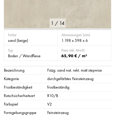
1
/
14
Farbe
Abmessungen (mm)
sand (beige)
1.198 x 598 x 6
Typ
Preis inkl. MwSt.
Boden / Wandfliese
65,90 € / m²
Bezeichnung
Fstzg. sand nat. rekt. matt stepwise
Kategorie
durchgefärbtes Feinsteinzeug
Frostbeständigkeit
frostbeständig
Rutschsicherheitsart
R10/B
Farbspiel
V2
Formgebungsgruppe
Feinsteinzeug