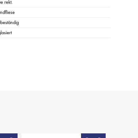
e rekt.
ndfliese
stbeständig
lasiert