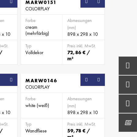
SB
MARW0151
SB
COLORPLAY
en
Farbe
Abmessungen
cream
(mm)
(mehrfärbig)
 x 10
898 x 298 x 10
MwSt.
Typ
Preis inkl. MwSt.
 /
Volldekor
72,86 € /
m²
SB
MARW0146
SB
COLORPLAY
en
Farbe
Abmessungen
white (weiß)
(mm)
 x 10
898 x 298 x 10
MwSt.
Typ
Preis inkl. MwSt.
 /
Wandfliese
59,78 € /
m²