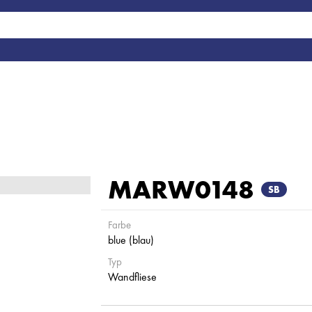
MARW0148
SB
Farbe
blue (blau)
Typ
Wandfliese