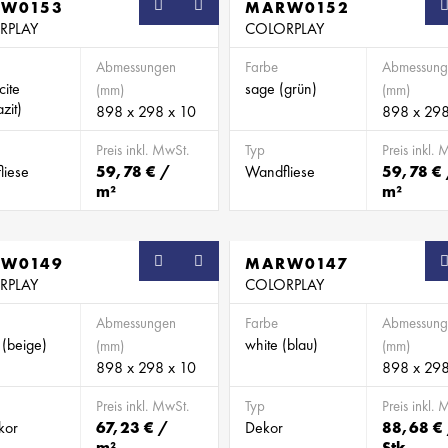
W0153
SB
MARW0152
RPLAY
COLORPLAY
Abmessungen
Farbe
Abmessung
cite
sage (grün)
(mm)
(mm)
zit)
898 x 298 x 10
898 x 298
Preis inkl. MwSt.
Typ
Preis inkl. 
liese
59,78 € /
Wandfliese
59,78 €
m²
m²
W0149
SB
MARW0147
RPLAY
COLORPLAY
Abmessungen
Farbe
Abmessung
(beige)
white (blau)
(mm)
(mm)
898 x 298 x 10
898 x 298
Preis inkl. MwSt.
Typ
Preis inkl. 
kor
67,23 € /
Dekor
88,68 €
m²
Stk.