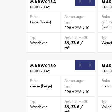
MARW0154
SB
MAR
COLORPLAY
COLO
Farbe
Abmessungen
Farbe
taupe (braun)
anthra
(mm)
(anthra
898 x 298 x 10
Typ
Preis inkl. MwSt.
Typ
Wandfliese
59,78 € /
Wandf
m²
MARW0150
SB
MAR
COLORPLAY
COLO
Farbe
Abmessungen
Farbe
cream (beige)
cream 
(mm)
898 x 298 x 10
Typ
Preis inkl. MwSt.
Typ
Wandfliese
59,78 € /
Vollde
m²