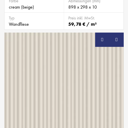
Farbe
Abmessungen (mm)
cream (beige)
898 x 298 x 10
Typ
Preis inkl. MwSt.
Wandfliese
59,78 € / m²