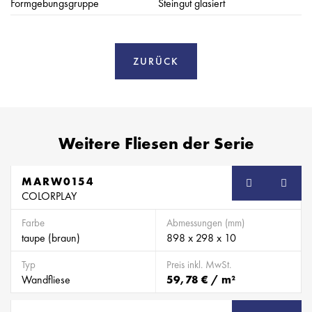
Formgebungsgruppe
Steingut glasiert
ZURÜCK
Weitere Fliesen der Serie
MARW0154
SB
COLORPLAY
Farbe
Abmessungen (mm)
taupe (braun)
898 x 298 x 10
Typ
Preis inkl. MwSt.
Wandfliese
59,78 € / m²