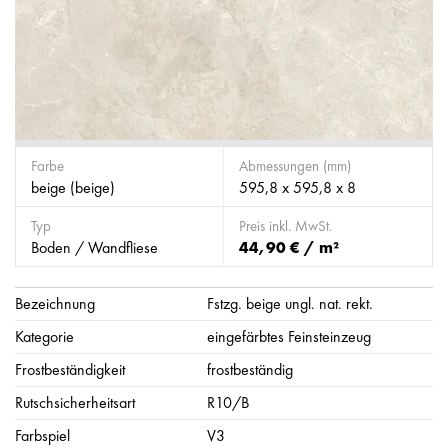
Farbe
Abmessungen (mm)
beige (beige)
595,8 x 595,8 x 8
Typ
Preis inkl. MwSt.
Boden / Wandfliese
44,90 € / m²
Bezeichnung
Fstzg. beige ungl. nat. rekt.
Kategorie
eingefärbtes Feinsteinzeug
Frostbeständigkeit
frostbeständig
Rutschsicherheitsart
R10/B
Farbspiel
V3