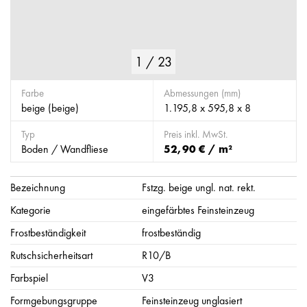
1
/
23
Farbe
Abmessungen (mm)
beige (beige)
1.195,8 x 595,8 x 8
Typ
Preis inkl. MwSt.
Boden / Wandfliese
52,90 € / m²
Bezeichnung
Fstzg. beige ungl. nat. rekt.
Kategorie
eingefärbtes Feinsteinzeug
Frostbeständigkeit
frostbeständig
Rutschsicherheitsart
R10/B
Farbspiel
V3
Formgebungsgruppe
Feinsteinzeug unglasiert