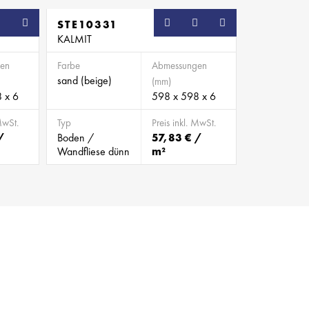
STE10331
KALMIT
en
Farbe
Abmessungen
sand (beige)
(mm)
 x 6
598 x 598 x 6
MwSt.
Typ
Preis inkl. MwSt.
/
Boden /
57,83 € /
Wandfliese dünn
m²
BILD 479629