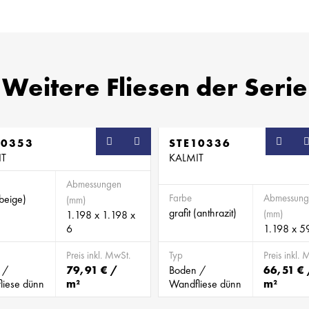
Weitere Fliesen der Serie
10353
STE10336
IT
KALMIT
Abmessungen
Farbe
Abmessung
beige)
(mm)
grafit (anthrazit)
(mm)
1.198 x 1.198 x
6
1.198 x 5
Preis inkl. MwSt.
Typ
Preis inkl. 
 /
79,91 € /
Boden /
66,51 € 
liese dünn
m²
Wandfliese dünn
m²