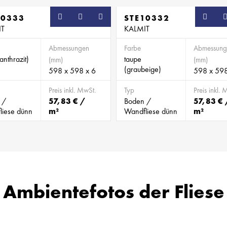
10333
STE10332
IT
KALMIT
Abmessungen
Farbe
Abmessung
(anthrazit)
taupe
(mm)
(mm)
(graubeige)
598 x 598 x 6
598 x 598
Preis inkl. MwSt.
Typ
Preis inkl. 
 /
57,83 € /
Boden /
57,83 € 
liese dünn
m²
Wandfliese dünn
m²
Ambientefotos der Fliese