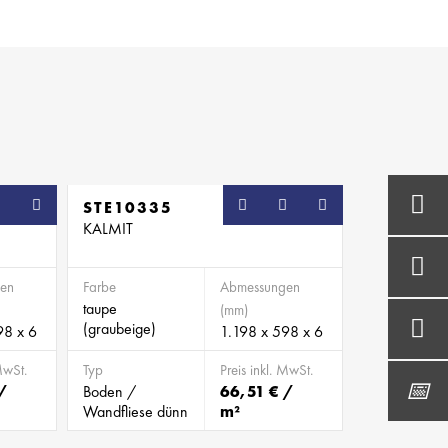
STE10335
KALMIT
en
Farbe
Abmessungen
taupe
(mm)
(graubeige)
98 x 6
1.198 x 598 x 6
MwSt.
Typ
Preis inkl. MwSt.
/
Boden /
66,51 € /
Wandfliese dünn
m²