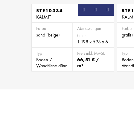
STE10334
STE
KALMIT
KALM
Farbe
Abmessungen
Farbe
sand (beige)
grafit 
(mm)
1.198 x 598 x 6
Typ
Preis inkl. MwSt.
Typ
Boden /
66,51 € /
Boden
Wandfliese dünn
m²
Wandf
BILD 479628