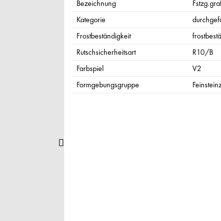
Bezeichnung
Fstzg.graf
Kategorie
durchgefä
Frostbeständigkeit
frostbest
Rutschsicherheitsart
R10/B
Farbspiel
V2
Formgebungsgruppe
Feinstein