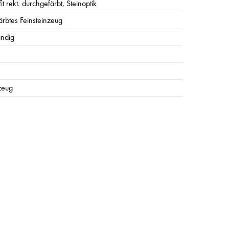
it rekt. durchgefärbt, Steinoptik
rbtes Feinsteinzeug
ändig
zeug