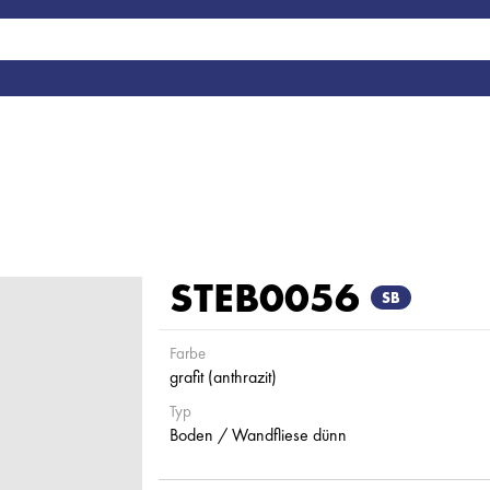
STEB0056
SB
Farbe
grafit (anthrazit)
Typ
Boden / Wandfliese dünn