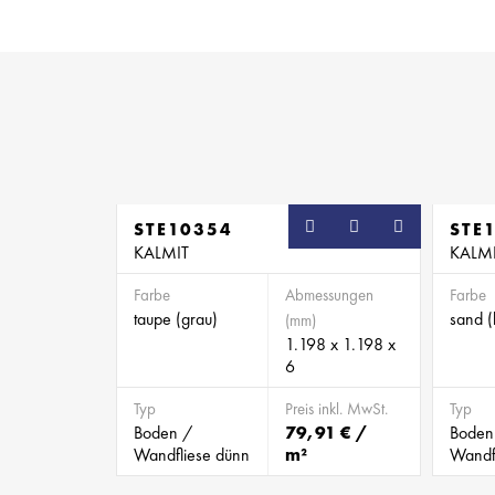
STE10354
STE
KALMIT
KALM
Farbe
Abmessungen
Farbe
taupe (grau)
sand (
(mm)
1.198 x 1.198 x
6
Typ
Preis inkl. MwSt.
Typ
Boden /
79,91 € /
Boden
Wandfliese dünn
m²
Wandf