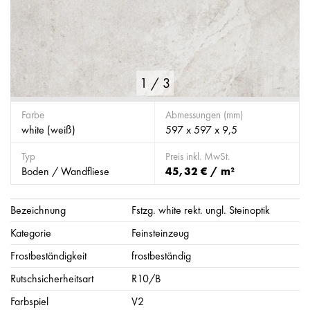
1
/
3
Farbe
Abmessungen (mm)
white (weiß)
597 x 597 x 9,5
Typ
Preis inkl. MwSt.
Boden / Wandfliese
45,32 € / m²
Bezeichnung
Fstzg. white rekt. ungl. Steinoptik
Kategorie
Feinsteinzeug
Frostbeständigkeit
frostbeständig
Rutschsicherheitsart
R10/B
Farbspiel
V2