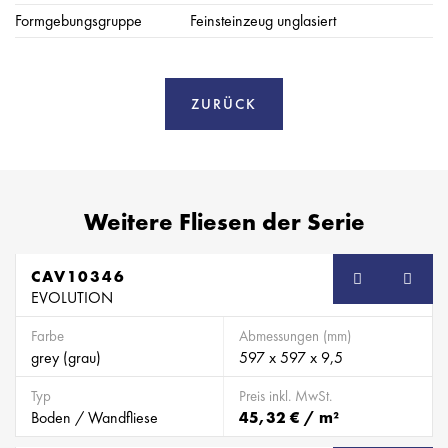
Formgebungsgruppe
Feinsteinzeug unglasiert
ZURÜCK
Weitere Fliesen der Serie
CAV10346
EVOLUTION
Farbe
Abmessungen (mm)
grey (grau)
597 x 597 x 9,5
Typ
Preis inkl. MwSt.
Boden / Wandfliese
45,32 € / m²