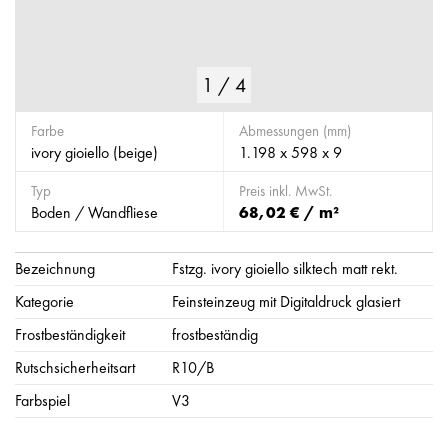
1
/
4
Farbe
Abmessungen (mm)
ivory gioiello (beige)
1.198 x 598 x 9
Typ
Preis inkl. MwSt.
Boden / Wandfliese
68,02 € / m²
Bezeichnung
Fstzg. ivory gioiello silktech matt rekt.
Kategorie
Feinsteinzeug mit Digitaldruck glasiert
Frostbeständigkeit
frostbeständig
Rutschsicherheitsart
R10/B
Farbspiel
V3