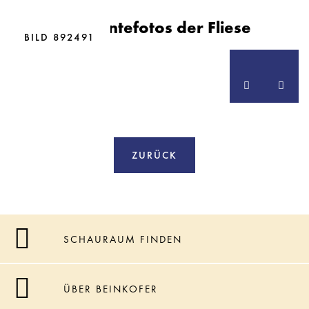
BILD 892484
Ambientefotos der Fliese
BILD 892485
BILD 892490
BILD 892491
ZURÜCK
SCHAURAUM FINDEN
ÜBER BEINKOFER