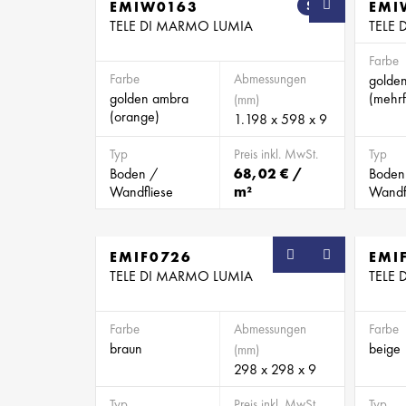
EMIW0163
SB
EMI
TELE DI MARMO LUMIA
TELE
Farbe
Farbe
Abmessungen
golde
golden ambra
(mehrf
(mm)
(orange)
1.198 x 598 x 9
Typ
Preis inkl. MwSt.
Typ
Boden /
68,02 € /
Boden
Wandfliese
m²
Wandf
EMIF0726
SB
EMI
TELE DI MARMO LUMIA
TELE
Farbe
Abmessungen
Farbe
braun
beige
(mm)
298 x 298 x 9
Typ
Preis inkl. MwSt.
Typ