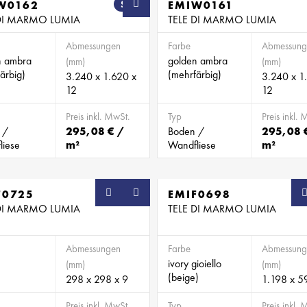
W0162
SB
EMIW0161
 DI MARMO LUMIA
TELE DI MARMO LUMIA
Abmessungen
Farbe
Abmessung
n ambra
golden ambra
(mm)
(mm)
ärbig)
(mehrfärbig)
3.240 x 1.620 x
3.240 x 1
12
12
Preis inkl. MwSt.
Typ
Preis inkl. 
 /
295,08 € /
Boden /
295,08 
liese
m²
Wandfliese
m²
F0725
SB
EMIF0698
 DI MARMO LUMIA
TELE DI MARMO LUMIA
Abmessungen
Farbe
Abmessung
ivory gioiello
(mm)
(mm)
(beige)
298 x 298 x 9
1.198 x 5
Preis inkl. MwSt.
Typ
Preis inkl. 