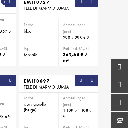
SB
EMIF0727
SB
TELE DI MARMO LUMIA
en
Farbe
Abmessungen
blau
(mm)
.620 x
298 x 298 x 9
MwSt.
Typ
Preis inkl. MwSt.
€ /
Mosaik
369,64 € /
m²
SB
EMIF0697
SB
TELE DI MARMO LUMIA
Farbe
Abmessungen
en
ivory gioiello
(mm)
(beige)
1.198 x 1.198 x
98 x 9
9
MwSt.
Typ
Preis inkl. MwSt.