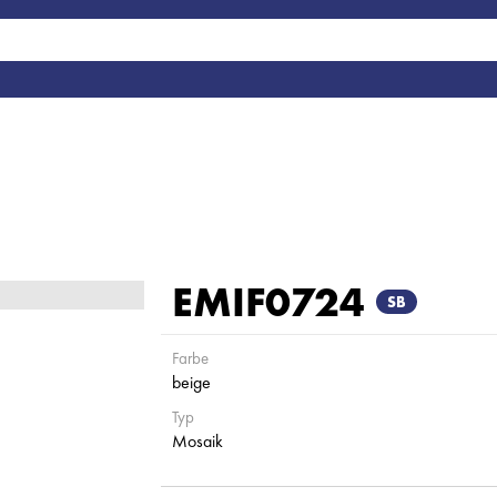
EMIF0724
SB
Farbe
beige
Typ
Mosaik