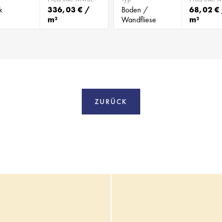
k
336,03 € /
Boden /
68,02 €
m²
Wandfliese
m²
ZURÜCK