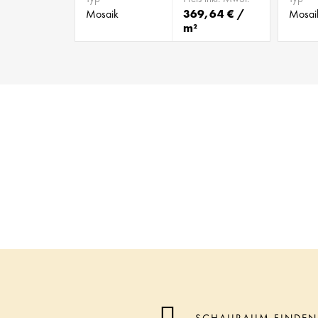
Mosaik
369,64 € /
Mosai
m²