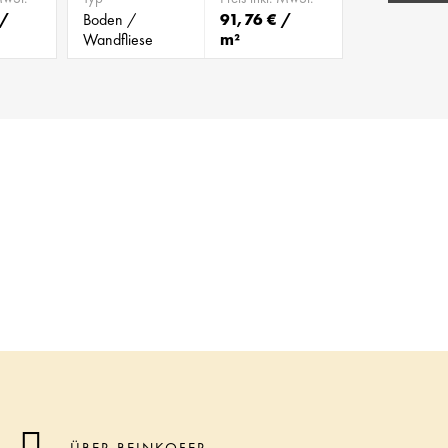
 /
Boden /
91,76 € /
Wandfliese
m²