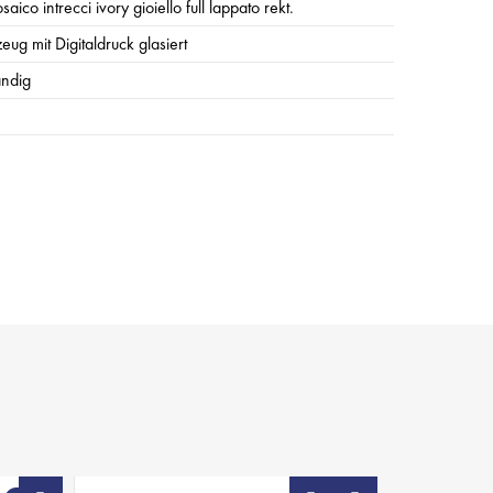
aico intrecci ivory gioiello full lappato rekt.
eug mit Digitaldruck glasiert
ändig