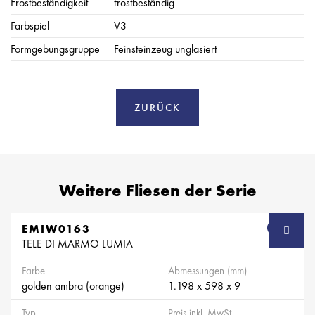
Frostbeständigkeit
frostbeständig
Farbspiel
V3
Formgebungsgruppe
Feinsteinzeug unglasiert
ZURÜCK
Weitere Fliesen der Serie
EMIW0163
SB
TELE DI MARMO LUMIA
Farbe
Abmessungen (mm)
golden ambra (orange)
1.198 x 598 x 9
Typ
Preis inkl. MwSt.