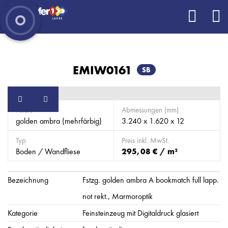
EMIW0161
SB
Farbe
Abmessungen (mm)
golden ambra (mehrfärbig)
3.240 x 1.620 x 12
Typ
Preis inkl. MwSt.
Boden / Wandfliese
295,08 € / m²
Bezeichnung
Fstzg. golden ambra A bookmatch full lapp.
not rekt., Marmoroptik
Kategorie
Feinsteinzeug mit Digitaldruck glasiert