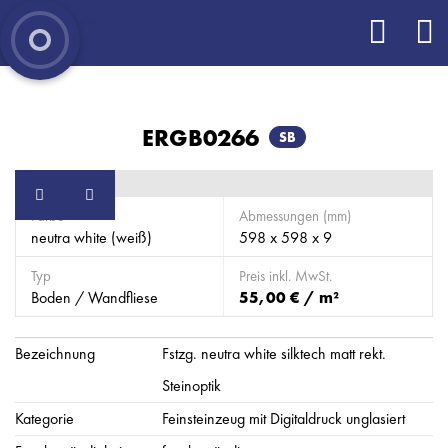
ERGB0266
SB
Farbe
Abmessungen (mm)
neutra white (weiß)
598 x 598 x 9
Typ
Preis inkl. MwSt.
Boden / Wandfliese
55,00 € / m²
Bezeichnung
Fstzg. neutra white silktech matt rekt.
Steinoptik
Kategorie
Feinsteinzeug mit Digitaldruck unglasiert