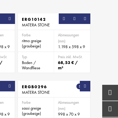
ERG10142
MATERA STONE
en
Farbe
Abmessungen
ritmo greige
(mm)
(graubeige)
98 x 9
1.198 x 598 x 9
MwSt.
Typ
Preis inkl. MwSt.
 /
Boden /
68,53 € /
Wandfliese
m²
ERGB0296
SB
MATERA STONE
en
Farbe
Abmessungen
sassi greige
(mm)
(graubeige)
98 x 9
998 x 70 x 9