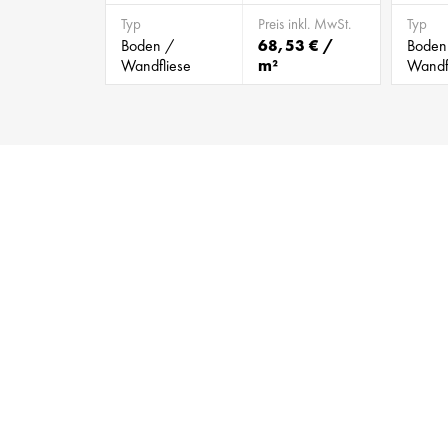
Typ
Preis inkl. MwSt.
Typ
Boden /
68,53 € /
Boden
Wandfliese
m²
Wandf
BILD 905631