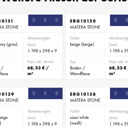
10151
ERG10150
RA STONE
MATERA STONE
Abmessungen
Farbe
Abmessung
rey (grau)
beige (beige)
(mm)
(mm)
1.198 x 598 x 9
1.198 x 5
Preis inkl. MwSt.
Typ
Preis inkl. 
 /
68,53 € /
Boden /
68,53 €
liese
m²
Wandfliese
m²
10139
ERG10138
RA STONE
MATERA STONE
Abmessungen
Farbe
Abmessung
beige
sassi white
(mm)
(mm)
)
(weiß)
1.198 x 598 x 9
1.198 x 5