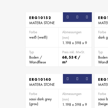
ERG10152
ERG
MATERA STONE
MATE
Farbe
Abmessungen
Farbe
weiß (weiß)
dark g
(mm)
1.198 x 598 x 9
Typ
Preis inkl. MwSt.
Typ
Boden /
68,53 € /
Boden
Wandfliese
m²
Wandf
ERG10140
ERG
MATERA STONE
MATE
Farbe
Abmessungen
Farbe
sassi dark grey
sassi 
(mm)
(grau)
(beige
1.198 x 598 x 9