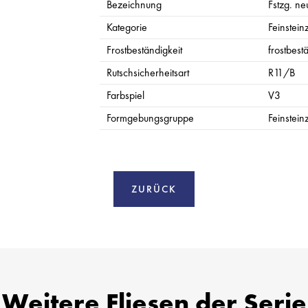
Bezeichnung
Fstzg. neu
Kategorie
Feinstein
Frostbeständigkeit
frostbest
Rutschsicherheitsart
R11/B
Farbspiel
V3
Formgebungsgruppe
Feinstein
ZURÜCK
Weitere Fliesen der Serie