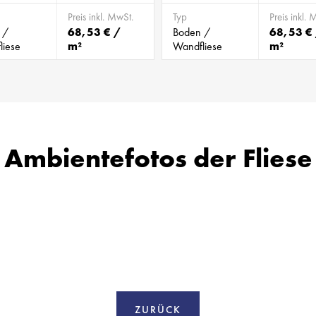
Preis inkl. MwSt.
Typ
Preis inkl. 
 /
68,53 € /
Boden /
68,53 €
liese
m²
Wandfliese
m²
Ambientefotos der Fliese
ZURÜCK