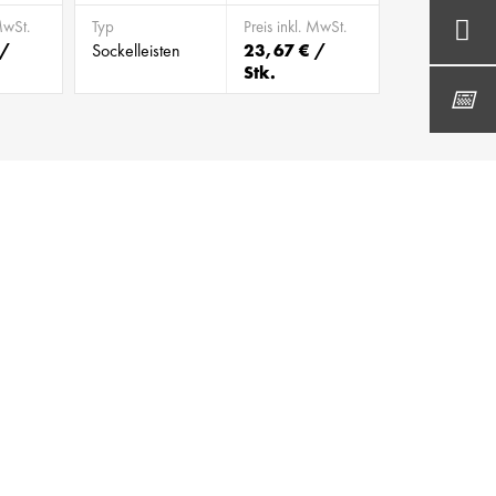
MwSt.
Typ
Preis inkl. MwSt.
 /
Sockelleisten
23,67 € /
Stk.