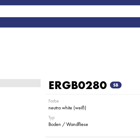
ERGB0280
SB
Farbe
neutra white (weiß)
Typ
Boden / Wandfliese