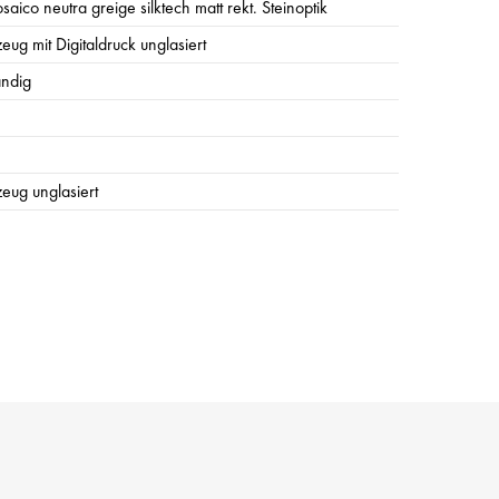
saico neutra greige silktech matt rekt. Steinoptik
zeug mit Digitaldruck unglasiert
ändig
zeug unglasiert