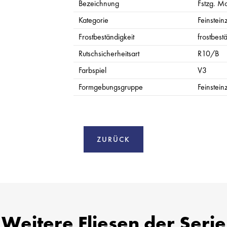
Bezeichnung
Fstzg. Mo
Kategorie
Feinstein
Frostbeständigkeit
frostbest
Rutschsicherheitsart
R10/B
Farbspiel
V3
Formgebungsgruppe
Feinstein
ZURÜCK
Weitere Fliesen der Serie