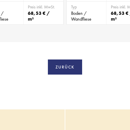
Preis inkl. MwSt.
Typ
Preis inkl. 
 /
68,53 € /
Boden /
68,53 €
liese
m²
Wandfliese
m²
ZURÜCK