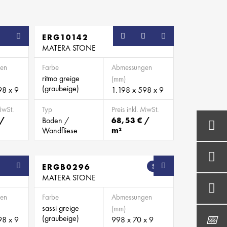
ERG10142
MATERA STONE
en
Farbe
Abmessungen
ritmo greige
(mm)
(graubeige)
98 x 9
1.198 x 598 x 9
MwSt.
Typ
Preis inkl. MwSt.
 /
Boden /
68,53 € /
Wandfliese
m²
ERGB0296
SB
MATERA STONE
en
Farbe
Abmessungen
sassi greige
(mm)
(graubeige)
98 x 9
998 x 70 x 9