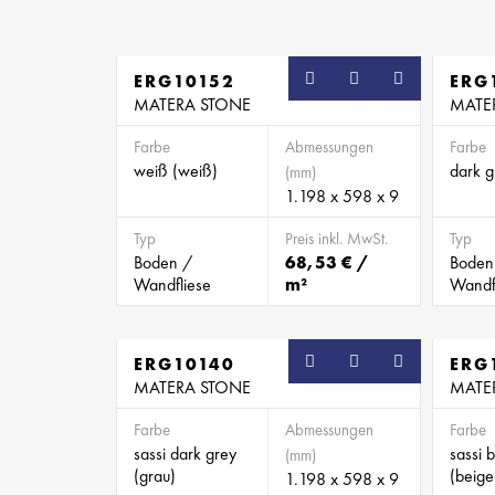
ERG10152
ERG
MATERA STONE
MATE
Farbe
Abmessungen
Farbe
weiß (weiß)
dark g
(mm)
1.198 x 598 x 9
Typ
Preis inkl. MwSt.
Typ
Boden /
68,53 € /
Boden
Wandfliese
m²
Wandf
ERG10140
ERG
MATERA STONE
MATE
Farbe
Abmessungen
Farbe
sassi dark grey
sassi 
(mm)
(grau)
(beige
1.198 x 598 x 9