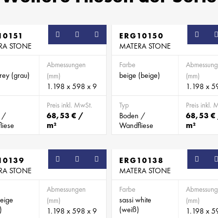
10151
ERG10150
RA STONE
MATERA STONE
Abmessungen
Farbe
Abmessung
rey (grau)
beige (beige)
(mm)
(mm)
1.198 x 598 x 9
1.198 x 5
Preis inkl. MwSt.
Typ
Preis inkl. 
 /
68,53 € /
Boden /
68,53 €
liese
m²
Wandfliese
m²
10139
ERG10138
RA STONE
MATERA STONE
Abmessungen
Farbe
Abmessung
beige
sassi white
(mm)
(mm)
)
(weiß)
1.198 x 598 x 9
1.198 x 5