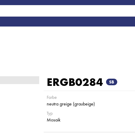
ERGB0284
SB
Farbe
neutra greige (graubeige)
Typ
Mosaik