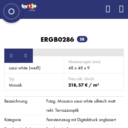
ERGB0286
SB
Farbe
Abmessungen (mm)
sassi white (weiß)
48 x 48 x 9
Typ
Preis inkl. MwSt.
Mosaik
218,57 € / m²
Bezeichnung
Fstzg. Mosaico sassi white silktech matt
rekt. Terrazzooptik
Kategorie
Feinsteinzeug mit Digitaldruck unglasiert