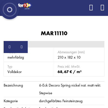
MAR11110
Farbe
Abmessungen (mm)
mehrfärbig
210 x 182 x 10
Typ
Preis inkl. MwSt.
Volldekor
68,67 € / m²
Bezeichnung
6-Eck Decoro Spring nickel nat. matt rekt.
Stepwise
Kategorie
durchgefärbtes Feinsteinzeug