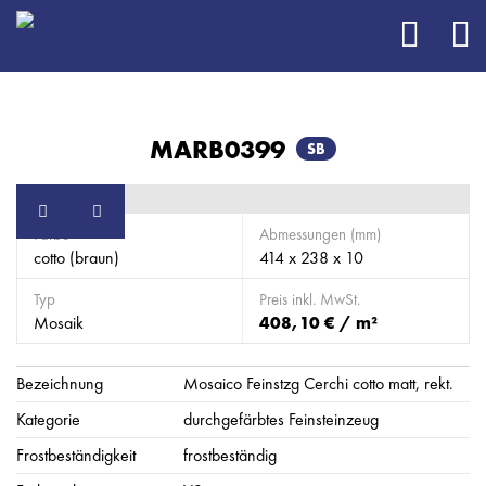
MARB0399
SB
Farbe
Abmessungen (mm)
cotto (braun)
414 x 238 x 10
Typ
Preis inkl. MwSt.
Mosaik
408,10 € / m²
Bezeichnung
Mosaico Feinstzg Cerchi cotto matt, rekt.
Kategorie
durchgefärbtes Feinsteinzeug
Frostbeständigkeit
frostbeständig