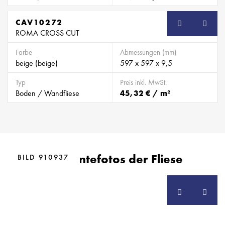
CAV10272
ROMA CROSS CUT
Farbe
Abmessungen (mm)
beige (beige)
597 x 597 x 9,5
Typ
Preis inkl. MwSt.
Boden / Wandfliese
45,32 € / m²
BILD 910936
Ambientefotos der Fliese
BILD 910937