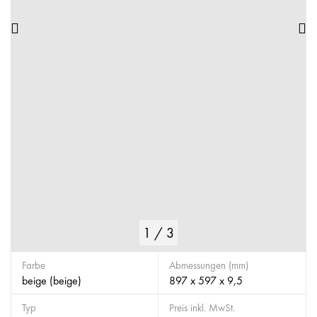
1
/
3
Farbe
Abmessungen (mm)
beige (beige)
897 x 597 x 9,5
Typ
Preis inkl. MwSt.