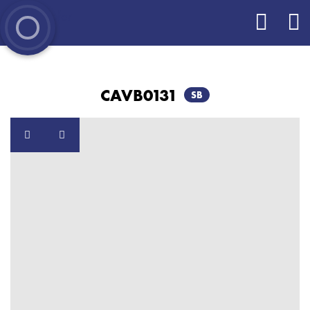
CAVB0131
SB